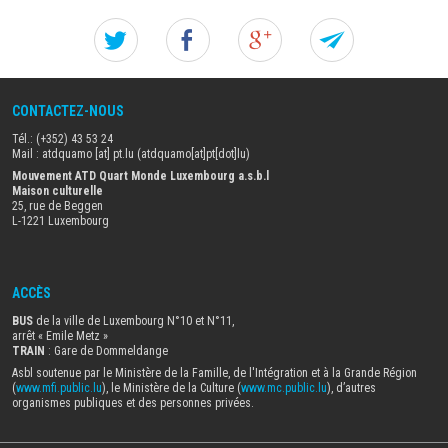
Twitter
Facebook
Google+
Forw
this
CONTACTEZ-NOUS
artike
Tél.: (+352) 43 53 24
to
Mail :
atdquamo
[at]
pt
.
lu
(atdquamo[at]pt[dot]lu)
Mouvement ATD Quart Monde Luxembourg a.s.b.l
Maison culturelle
a
25, rue de Beggen
L-1221 Luxembourg
frien
ACCÈS
BUS
de la ville de Luxembourg N°10 et N°11,
arrêt « Emile Metz
»
TRAIN
: Gare de Dommeldange
Asbl soutenue par le Ministère de la Famille, de l'Intégration et à la Grande Région
(
www.mfi.public.lu
), le Ministère de la Culture (
www.mc.public.lu
), d’autres
organismes publiques et des personnes privées.