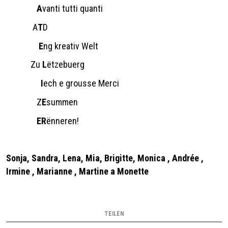
A
vanti tutti quanti
A
T
D
E
ng kreativ Welt
Zu
L
ëtzebuerg
I
ech e grousse Merci
Z
E
summen
E
R
ënneren!
Sonja, Sandra, Lena, Mia, Brigitte, Monica , Andrée ,
Irmine , Marianne , Martine a Monette
TEILEN