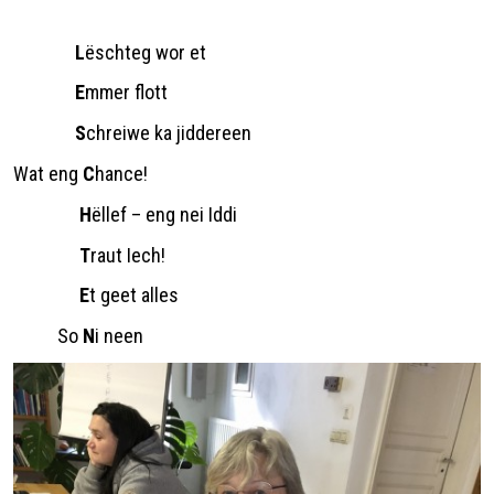
L
ëschteg wor et
E
mmer flott
S
chreiwe ka jiddereen
Wat eng
C
hance!
H
ëllef – eng nei Iddi
T
raut Iech!
E
t geet alles
So
N
i neen