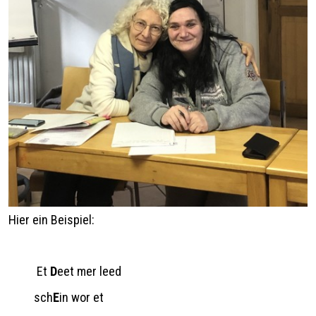
Hier ein Beispiel:
Et
D
eet mer leed
sch
E
in wor et