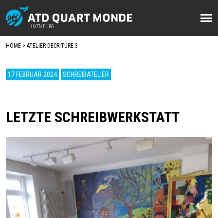
Direkt
zum
LUXEMBURG
LUXEMBURG
Inhalt
HOME
ATELIER DECRITURE 3
BREADCRUMB
17 FEBRUAR 2024
SCHREIBATELIER
LETZTE SCHREIBWERKSTATT