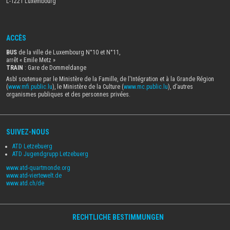
L-1221 Luxembourg
a
frien
ACCÈS
BUS
de la ville de Luxembourg N°10 et N°11,
arrêt « Emile Metz
»
TRAIN
: Gare de Dommeldange
Asbl soutenue par le Ministère de la Famille, de l'Intégration et à la Grande Région
(
www.mfi.public.lu
), le Ministère de la Culture (
www.mc.public.lu
), d’autres
organismes publiques et des personnes privées.
SUIVEZ-NOUS
ATD Letzebuerg
ATD Jugendgrupp Letzebuerg
www.atd-quartmonde.org
www.atd-viertewelt.de
www.atd.ch/de
RECHTLICHE BESTIMMUNGEN
MENU