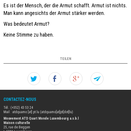
Es ist der Mensch, der die Armut schafft. Armut ist nichts.
Man kann angesichts der Armut stärker werden.
Was bedeutet Armut?
Keine Stimme zu haben.
TEILEN
Twitter
Facebook
Google+
Forw
this
CONTACTEZ-NOUS
einfa
Tél.: (+352) 43 53 24
seite
Mail :
atdquamo
[at]
pt
.
lu
(atdquamo[at]pt[dot]lu)
Mouvement ATD Quart Monde Luxembourg a.s.b.l
Maison culturelle
to
25, rue de Beggen