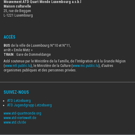
Mouvement ATD Quart Monde Luxembourg a.s.b.l
Maison culturelle
25, rue de Beggen
L-1221 Luxembourg
ACCÈS
BUS
de la ville de Luxembourg N°10 et N°11,
arrêt « Emile Metz
»
TRAIN
: Gare de Dommeldange
Asbl soutenue par le Ministère de la Famille, de l'Intégration et à la Grande Région
(
www.mfi.public.lu
), le Ministère de la Culture (
www.mc.public.lu
), d’autres
organismes publiques et des personnes privées.
SUIVEZ-NOUS
ATD Letzebuerg
ATD Jugendgrupp Letzebuerg
www.atd-quartmonde.org
www.atd-viertewelt.de
www.atd.ch/de