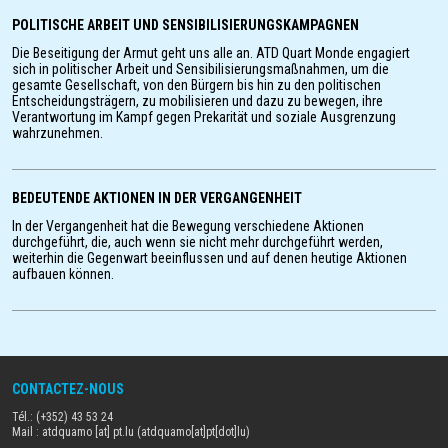
POLITISCHE ARBEIT UND SENSIBILISIERUNGSKAMPAGNEN
Die Beseitigung der Armut geht uns alle an. ATD Quart Monde engagiert
sich in politischer Arbeit und Sensibilisierungsmaßnahmen, um die
gesamte Gesellschaft, von den Bürgern bis hin zu den politischen
Entscheidungsträgern, zu mobilisieren und dazu zu bewegen, ihre
Verantwortung im Kampf gegen Prekarität und soziale Ausgrenzung
wahrzunehmen.
BEDEUTENDE AKTIONEN IN DER VERGANGENHEIT
In der Vergangenheit hat die Bewegung verschiedene Aktionen
durchgeführt, die, auch wenn sie nicht mehr durchgeführt werden,
weiterhin die Gegenwart beeinflussen und auf denen heutige Aktionen
aufbauen können
.
CONTACTEZ-NOUS
Tél.: (+352) 43 53 24
Mail :
atdquamo
[at]
pt
.
lu
(atdquamo[at]pt[dot]lu)