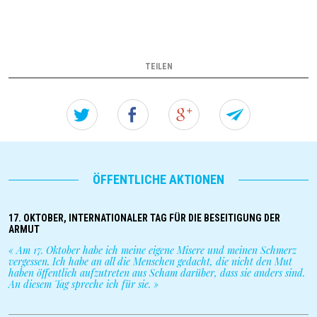
2025
:
SOZIALHILFE
TEILEN
Twitter
Facebook
Google+
Forw
this
einfa
ÖFFENTLICHE AKTIONEN
seite
17. OKTOBER, INTERNATIONALER TAG FÜR DIE BESEITIGUNG DER
to
ARMUT
«
Am 17. Oktober habe ich meine eigene Misere und meinen Schmerz
a
vergessen. Ich habe an all die Menschen gedacht, die nicht den Mut
haben öffentlich aufzutreten aus Scham darüber, dass sie anders sind.
An diesem Tag spreche ich für sie.
»
frien