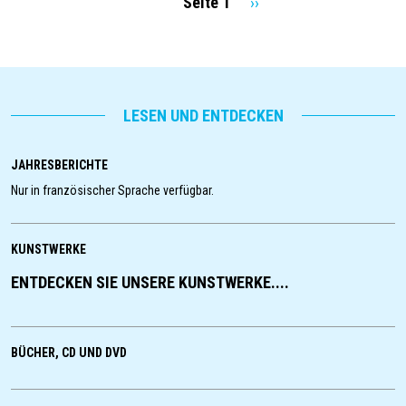
Seite 1
Nächste
››
Seitennummerierung
Seite
LESEN UND ENTDECKEN
JAHRESBERICHTE
Nur in französischer Sprache verfügbar.
KUNSTWERKE
ENTDECKEN SIE UNSERE KUNSTWERKE....
BÜCHER, CD UND DVD