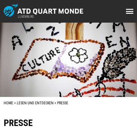
Direkt
zum
LUXEMBURG
LUXEMBURG
Inhalt
HOME
LESEN UND ENTDECKEN
PRESSE
BREADCRUMB
PRESSE