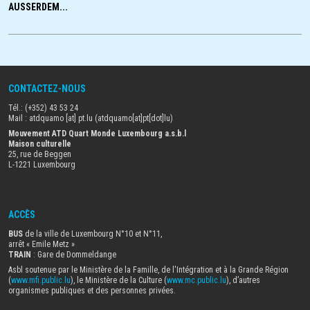
AUSSERDEM...
CONTACTEZ-NOUS
Tél.: (+352) 43 53 24
Mail :
atdquamo
[at]
pt
.
lu
(atdquamo[at]pt[dot]lu)
Mouvement ATD Quart Monde Luxembourg a.s.b.l
Maison culturelle
25, rue de Beggen
L-1221 Luxembourg
ACCÈS
BUS
de la ville de Luxembourg N°10 et N°11,
arrêt « Emile Metz
»
TRAIN
: Gare de Dommeldange
Asbl soutenue par le Ministère de la Famille, de l'Intégration et à la Grande Région
(
www.mfi.public.lu
), le Ministère de la Culture (
www.mc.public.lu
), d’autres
organismes publiques et des personnes privées.