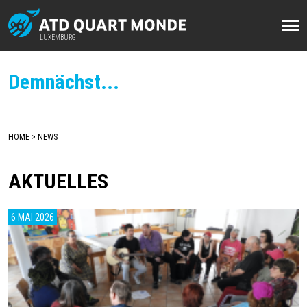
Direkt
zum
LUXEMBURG
LUXEMBURG
Inhalt
Demnächst...
HOME
NEWS
BREADCRUMB
AKTUELLES
6 MAI 2026