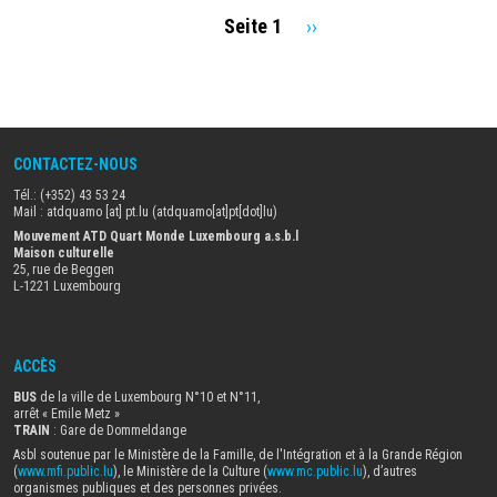
Seite 1
Nächste
››
Seitennummerierung
Seite
CONTACTEZ-NOUS
Tél.: (+352) 43 53 24
Mail :
atdquamo
[at]
pt
.
lu
(atdquamo[at]pt[dot]lu)
Mouvement ATD Quart Monde Luxembourg a.s.b.l
Maison culturelle
25, rue de Beggen
L-1221 Luxembourg
ACCÈS
BUS
de la ville de Luxembourg N°10 et N°11,
arrêt « Emile Metz
»
TRAIN
: Gare de Dommeldange
Asbl soutenue par le Ministère de la Famille, de l'Intégration et à la Grande Région
(
www.mfi.public.lu
), le Ministère de la Culture (
www.mc.public.lu
), d’autres
organismes publiques et des personnes privées.