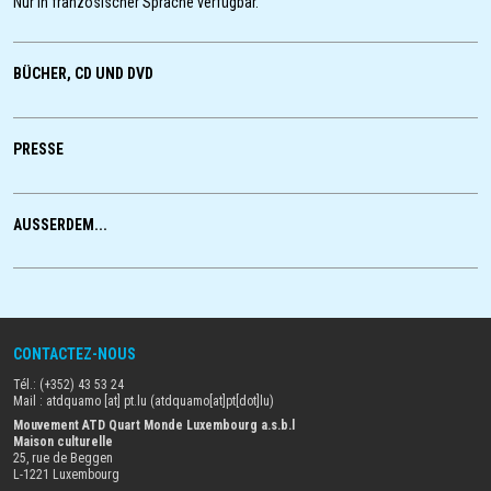
Nur in französischer Sprache verfügbar.
BÜCHER, CD UND DVD
PRESSE
AUSSERDEM...
CONTACTEZ-NOUS
Tél.: (+352) 43 53 24
Mail :
atdquamo
[at]
pt
.
lu
(atdquamo[at]pt[dot]lu)
Mouvement ATD Quart Monde Luxembourg a.s.b.l
Maison culturelle
25, rue de Beggen
L-1221 Luxembourg