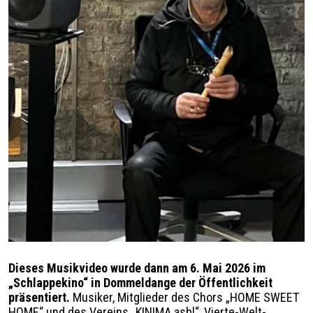
Légende
Dieses Musikvideo wurde dann am 6. Mai 2026 im
„Schlappekino“ in Dommeldange der Öffentlichkeit
präsentiert.
Musiker, Mitglieder des Chors „HOME SWEET
HOME“ und des Vereins „KINIMA asbl“, Vierte-Welt-