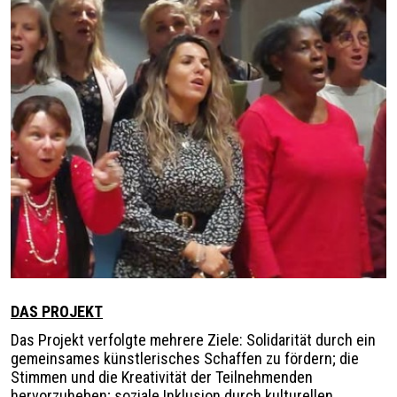
Légende
DAS PROJEKT
Das Projekt verfolgte mehrere Ziele: Solidarität durch ein
gemeinsames künstlerisches Schaffen zu fördern; die
Stimmen und die Kreativität der Teilnehmenden
hervorzuheben; soziale Inklusion durch kulturellen