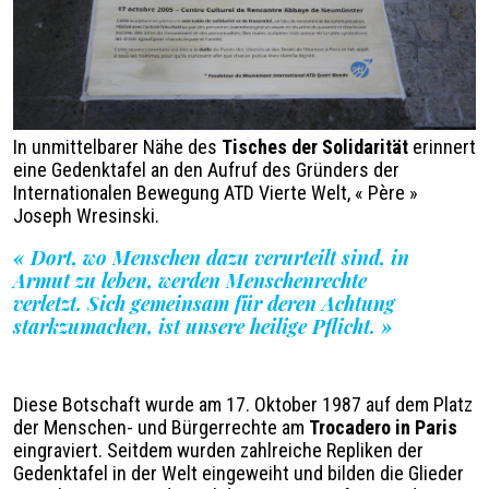
In unmittelbarer Nähe des
Tisches der Solidarität
erinnert
eine Gedenktafel an den Aufruf des Gründers der
Internationalen Bewegung ATD Vierte Welt, « Père »
Joseph Wresinski.
« Dort, wo Menschen dazu verurteilt sind, in
Armut zu leben, werden Menschenrechte
verletzt. Sich gemeinsam für deren Achtung
starkzumachen, ist unsere heilige Pflicht.
»
Diese Botschaft wurde am 17. Oktober 1987 auf dem Platz
der Menschen- und Bürgerrechte am
Trocadero in Paris
eingraviert. Seitdem wurden zahlreiche Repliken der
Gedenktafel in der Welt eingeweiht und bilden die Glieder