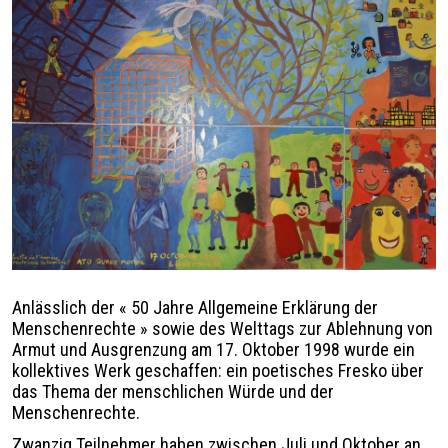
Légende
Anlässlich der « 50 Jahre Allgemeine Erklärung der
Menschenrechte » sowie des Welttags zur Ablehnung von
Armut und Ausgrenzung am 17. Oktober 1998 wurde ein
kollektives Werk geschaffen: ein poetisches Fresko über
das Thema der menschlichen Würde und der
Menschenrechte.
Zwanzig Teilnehmer haben zwischen Juli und Oktober an