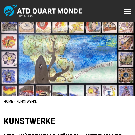
Direkt
zum
LUXEMBURG
LUXEMBURG
Inhalt
HOME
KUNSTWERKE
BREADCRUMB
KUNSTWERKE