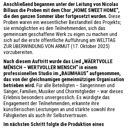
Légende
Anschließend begannen unter der Leitung von Nicolas
Billaux die Proben mit dem Chor „HOME SWEET HOME“,
die den ganzen Sommer über fortgesetzt wurden.
Diese
Proben waren ein wesentlicher Bestandteil des Projekts;
sie ermöglichten es den Teilnehmenden, sich das
gemeinsam geschaffene Werk zu eigen zu machen und
sich auf die erste öffentliche Aufführung am WELTTAG
ZUR ÜBERWINDUNG VON ARMUT (17. Oktober 2025)
vorzubereiten.
Nach diesem Auftritt wurde das Lied „WÄERTVOLLE
MËNSCH – WERTVOLLER MENSCH“ in einem
professionellen Studio im „BAUMHAUS“ aufgenommen,
das von der gleichnamigen gemeinnützigen Organisation
betrieben wird.
Für alle Beteiligten – Sängerinnen und
Sänger, Familien, Musiker und Chormitglieder – war dieses
Erlebnis besonders unvergesslich. Es würdigte das
Engagement der Teilnehmenden, erkannte ihre
künstlerischen Leistungen an und stärkte sowohl ihre
Fähigkeiten als auch ihr Selbstvertrauen.
Im nächsten Schritt folgte die Produktion eines