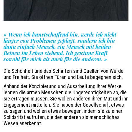
«
Wenn ich kunstschaffend bin, werde ich nicht
Légende
länger von Problemen geplagt, sondern ich bin
dann einfach Mensch, ein Mensch mit beiden
Beinen im Leben stehend. Ich gewinne Kraft
sowohl für mich als auch für die anderen
. »
Die Schönheit und das Schaffen sind Quellen von Würde
und Freiheit. Sie öffnen Türen und Leute begegnen sich.
Anhand der Konzipierung und Ausarbeitung ihrer Werke
lehnen die armen Menschen die Ungerechtigkeiten ab, die
sie ertragen müssen. Sie wollen anderen ihren Mut und ihr
Engagement mitteilen. Sie haben der Gesellschaft etwas
zu sagen und wollen etwas bewegen, indem sie zu einer
Solidarität aufrufen, die den anderen als menschliches
Wesen anerkennt.