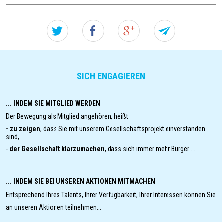
Twitter
Facebook
Google+
Forw
this
einfa
SICH ENGAGIEREN
seite
... INDEM SIE MITGLIED WERDEN
to
Der Bewegung als Mitglied angehören, heißt
a
- zu zeigen
, dass Sie mit unserem Gesellschaftsprojekt einverstanden
sind,
-
der Gesellschaft klarzumachen
, dass sich immer mehr Bürger ...
frien
... INDEM SIE BEI UNSEREN AKTIONEN MITMACHEN
Entsprechend Ihres Talents, Ihrer Verfügbarkeit, Ihrer Interessen können Sie
an unseren Aktionen teilnehmen...