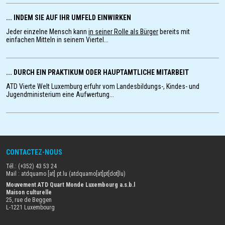
... INDEM SIE AUF IHR UMFELD EINWIRKEN
Jeder einzelne Mensch kann
in seiner Rolle als Bürger
bereits mit
einfachen Mitteln in seinem Viertel...
... DURCH EIN PRAKTIKUM ODER HAUPTAMTLICHE MITARBEIT
ATD Vierte Welt Luxemburg erfuhr vom Landesbildungs-, Kindes- und
Jugendministerium eine Aufwertung...
CONTACTEZ-NOUS
Tél.: (+352) 43 53 24
Mail :
atdquamo
[at]
pt
.
lu
(atdquamo[at]pt[dot]lu)
Mouvement ATD Quart Monde Luxembourg a.s.b.l
Maison culturelle
25, rue de Beggen
L-1221 Luxembourg