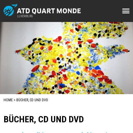
Direkt
zum
LUXEMBURG
LUXEMBURG
Inhalt
HOME
BÜCHER, CD UND DVD
BREADCRUMB
BÜCHER, CD UND DVD