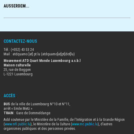
AUSSERDEM...
CONTACTEZ-NOUS
Tél.: (+352) 43 53 24
Mail :
atdquamo
[at]
pt
.
lu
(atdquamo[at]pt[dot]lu)
Mouvement ATD Quart Monde Luxembourg a.s.b.l
Maison culturelle
25, rue de Beggen
L-1221 Luxembourg
ACCÈS
BUS
de la ville de Luxembourg N°10 et N°11,
arrêt « Emile Metz
»
TRAIN
: Gare de Dommeldange
Asbl soutenue par le Ministère de la Famille, de l'Intégration et à la Grande Région
(
www.mfi.public.lu
), le Ministère de la Culture (
www.mc.public.lu
), d’autres
organismes publiques et des personnes privées.