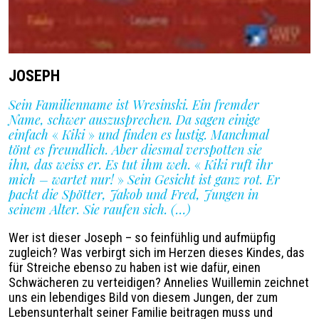
JOSEPH
Sein Familienname ist Wresinski. Ein fremder
Name, schwer auszusprechen. Da sagen einige
einfach
«
Kiki
»
und finden es lustig. Manchmal
tönt es freundlich. Aber diesmal verspotten sie
ihn, das weiss er. Es tut ihm weh.
«
Kiki ruft ihr
mich – wartet nur!
»
Sein Gesicht ist ganz rot. Er
packt die Spötter, Jakob und Fred, Jungen in
seinem Alter. Sie raufen sich. (…)
Wer ist dieser Joseph – so feinfühlig und aufmüpfig
zugleich? Was verbirgt sich im Herzen dieses Kindes, das
für Streiche ebenso zu haben ist wie dafür, einen
Schwächeren zu verteidigen? Annelies Wuillemin zeichnet
uns ein lebendiges Bild von diesem Jungen, der zum
Lebensunterhalt seiner Familie beitragen muss und