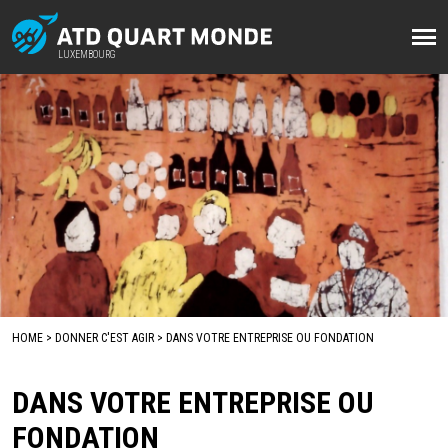
Aller
au
LUXEMBOURG
LUXEMBOURG
contenu
principal
HOME
DONNER C'EST AGIR
DANS VOTRE ENTREPRISE OU FONDATION
FIL
D'ARIANE
DANS VOTRE ENTREPRISE OU
FONDATION