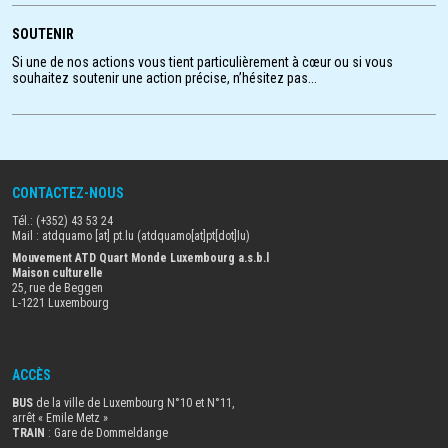
frien
SOUTENIR
Si une de nos actions vous tient particulièrement à cœur ou si vous
souhaitez soutenir une action précise, n’hésitez pas...
CONTACTEZ-NOUS
Tél.: (+352) 43 53 24
Mail :
atdquamo
[at]
pt
.
lu
(atdquamo[at]pt[dot]lu)
Mouvement ATD Quart Monde Luxembourg a.s.b.l
Maison culturelle
25, rue de Beggen
L-1221 Luxembourg
ACCÈS
BUS
de la ville de Luxembourg N°10 et N°11,
arrêt « Emile Metz
»
TRAIN
: Gare de Dommeldange