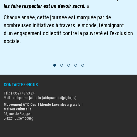
les faire respecter est un devoir sacré.
»
Chaque année, cette journée est marquée par de
nombreuses initiatives à travers le monde, témoignant
d’un engagement collectif contre la pauvreté et l’exclusion
sociale.
1
2
3
4
5
CONTACTEZ-NOUS
Tél.: (+352) 43 53 24
Mail :
atdquamo
[at]
pt
.
lu
(atdquamo[at]pt[dot]lu)
Mouvement ATD Quart Monde Luxembourg a.s.b.l
Maison culturelle
25, rue de Beggen
L-1221 Luxembourg