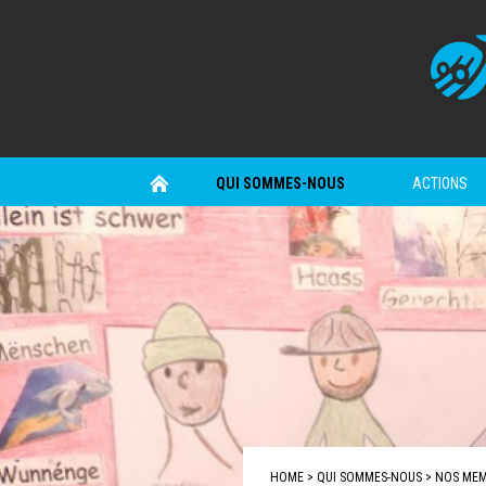
Aller
au
contenu
principal
HOME
QUI SOMMES-NOUS
ACTIONS
NAVIGATION
PRINCIPALE
HOME
QUI SOMMES-NOUS
NOS MEM