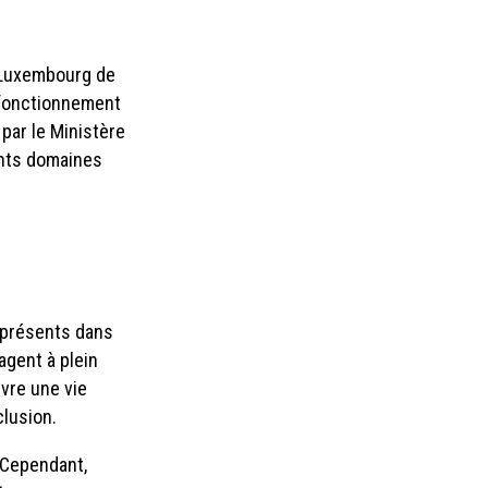
 Luxembourg de
e fonctionnement
 par le Ministère
ents domaines
 présents dans
agent à plein
ivre une vie
xclusion.
 Cependant,