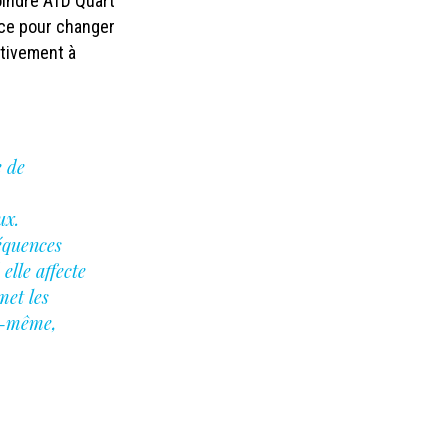
oindre ATD Quart
ence pour changer
ctivement à
e de
ux.
séquences
elle affecte
met les
oi-même,