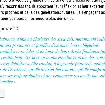
t ou ont vécu de grandes difficultés et qui choisissent de rej
s’y reconnaissent. Ils apportent leur réflexion et leur expéri
leurs proches et celle des générations futures. Ils s’engagent a
utenir des personnes encore plus démunies.
 pauvreté ?
 l'absence d'une ou plusieurs des sécurités, notamment cell
nt aux personnes et familles d'assumer leurs obligations
familiales et sociales et de jouir de leurs droits fondamenta
n résulte peut être plus ou moins étendue et avoir des con
es et définitives. Elle conduit à la grande pauvreté, quand 
 de l'existence, qu'elle devient persistante, qu'elle compro
er ses responsabilités et de reconquérir ses droits par s
visible.»
I