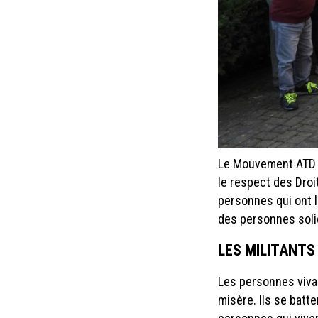
page
standard
to
a
friend
Le Mouvement ATD Q
le respect des Droi
personnes qui ont l
des personnes solid
LES MILITANT
Les personnes vivan
misère. Ils se batt