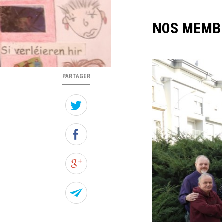
FIL
D'ARIANE
NOS MEMB
PARTAGER
Twitter
Facebook
Google+
Forward
this