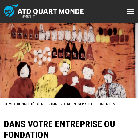
Aller
au
LUXEMBOURG
LUXEMBOURG
contenu
principal
HOME
DONNER C'EST AGIR
DANS VOTRE ENTREPRISE OU FONDATION
FIL
D'ARIANE
DANS VOTRE ENTREPRISE OU
FONDATION