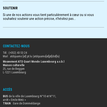
frien
SOUTENIR
Si une de nos actions vous tient particulièrement à cœur ou si vous
souhaitez soutenir une action précise, n’hésitez pas...
CONTACTEZ-NOUS
Tél.: (+352) 43 53 24
Mail :
atdquamo
[at]
pt
.
lu
(atdquamo[at]pt[dot]lu)
Mouvement ATD Quart Monde Luxembourg a.s.b.l
Maison culturelle
25, rue de Beggen
L-1221 Luxembourg
ACCÈS
BUS
de la ville de Luxembourg N°10 et N°11,
arrêt « Emile Metz
»
TRAIN
: Gare de Dommeldange