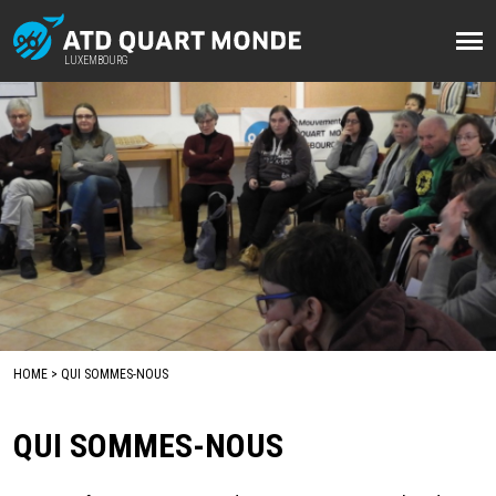
Aller
au
LUXEMBOURG
LUXEMBOURG
contenu
principal
HOME
QUI SOMMES-NOUS
FIL
D'ARIANE
QUI SOMMES-NOUS