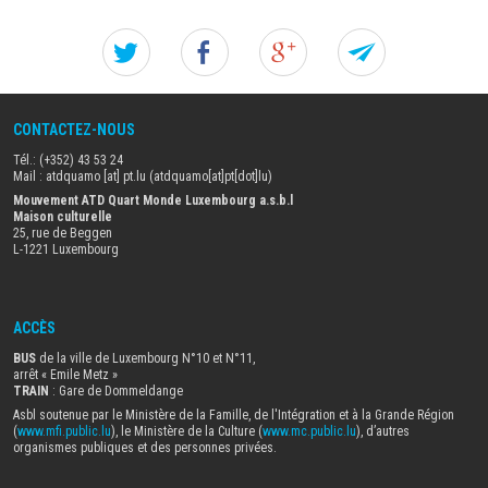
Twitter
Facebook
Google+
Forw
this
CONTACTEZ-NOUS
page
Tél.: (+352) 43 53 24
stand
Mail :
atdquamo
[at]
pt
.
lu
(atdquamo[at]pt[dot]lu)
Mouvement ATD Quart Monde Luxembourg a.s.b.l
Maison culturelle
to
25, rue de Beggen
L-1221 Luxembourg
a
frien
ACCÈS
BUS
de la ville de Luxembourg N°10 et N°11,
arrêt « Emile Metz
»
TRAIN
: Gare de Dommeldange
Asbl soutenue par le Ministère de la Famille, de l'Intégration et à la Grande Région
(
www.mfi.public.lu
), le Ministère de la Culture (
www.mc.public.lu
), d’autres
organismes publiques et des personnes privées.