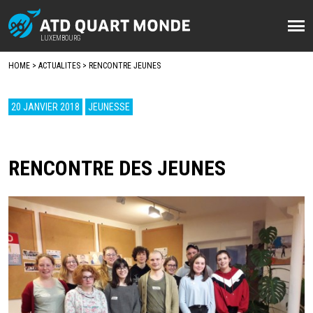
Aller
au
LUXEMBOURG
LUXEMBOURG
contenu
HOME
ACTUALITES
RENCONTRE JEUNES
principal
FIL
D'ARIANE
20 JANVIER 2018
JEUNESSE
RENCONTRE DES JEUNES