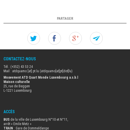
PARTAGER
Twitter
Facebook
Google+
Forw
this
CONTACTEZ-NOUS
actua
Tél.: (+352) 43 53 24
to
Mail :
atdquamo
[at]
pt
.
lu
(atdquamo[at]pt[dot]lu)
Mouvement ATD Quart Monde Luxembourg a.s.b.l
Maison culturelle
a
25, rue de Beggen
L-1221 Luxembourg
frien
ACCÈS
BUS
de la ville de Luxembourg N°10 et N°11,
arrêt « Emile Metz
»
TRAIN
: Gare de Dommeldange