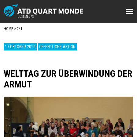
Direkt
zum
LUXEMBURG
LUXEMBURG
Inhalt
HOME
241
BREADCRUMB
17 OKTOBER 2019
ÖFFENTLICHE AKTION
WELTTAG ZUR ÜBERWINDUNG DER
ARMUT