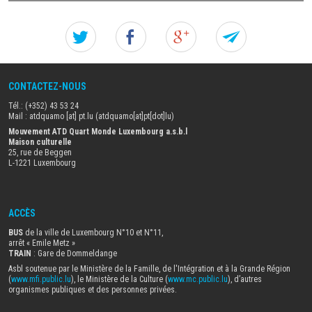
Twitter
Facebook
Google+
Forw
this
CONTACTEZ-NOUS
artike
Tél.: (+352) 43 53 24
to
Mail :
atdquamo
[at]
pt
.
lu
(atdquamo[at]pt[dot]lu)
Mouvement ATD Quart Monde Luxembourg a.s.b.l
Maison culturelle
a
25, rue de Beggen
L-1221 Luxembourg
frien
ACCÈS
BUS
de la ville de Luxembourg N°10 et N°11,
arrêt « Emile Metz
»
TRAIN
: Gare de Dommeldange
Asbl soutenue par le Ministère de la Famille, de l'Intégration et à la Grande Région
(
www.mfi.public.lu
), le Ministère de la Culture (
www.mc.public.lu
), d’autres
organismes publiques et des personnes privées.