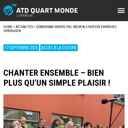
Aller
au
LUXEMBOURG
LUXEMBOURG
contenu
HOME
ACTUALITES
GEMEINSAM SINGEN VIEL MEHR ALS NUR EIN EINFACHES
principal
VERGNUGEN
FIL
D'ARIANE
17 SEPTEMBRE 2025
ACCÈS À LA CULTURE
CHANTER ENSEMBLE – BIEN
PLUS QU’UN SIMPLE PLAISIR !