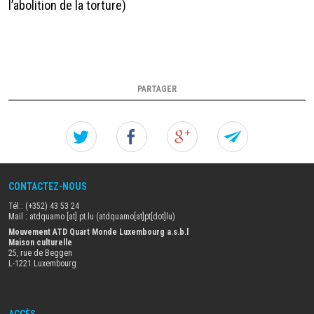
l’abolition de la torture)
PARTAGER
Twitter
Facebook
Google+
Forw
this
CONTACTEZ-NOUS
actua
Tél.: (+352) 43 53 24
to
Mail :
atdquamo
[at]
pt
.
lu
(atdquamo[at]pt[dot]lu)
Mouvement ATD Quart Monde Luxembourg a.s.b.l
Maison culturelle
a
25, rue de Beggen
L-1221 Luxembourg
frien