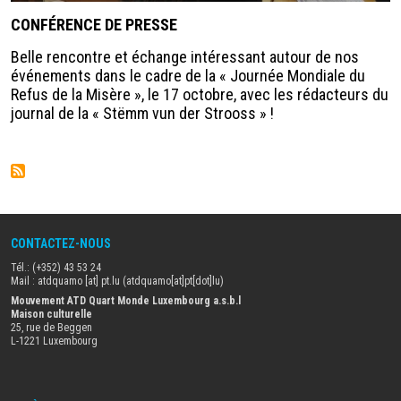
CONFÉRENCE DE PRESSE
Belle rencontre et échange intéressant autour de nos
événements dans le cadre de la « Journée Mondiale du
Refus de la Misère », le 17 octobre, avec les rédacteurs du
journal de la « Stëmm vun der Strooss » !
CONTACTEZ-NOUS
Tél.: (+352) 43 53 24
Mail :
atdquamo
[at]
pt
.
lu
(atdquamo[at]pt[dot]lu)
Mouvement ATD Quart Monde Luxembourg a.s.b.l
Maison culturelle
25, rue de Beggen
L-1221 Luxembourg