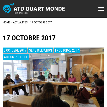
Aller
au
LUXEMBOURG
LUXEMBOURG
contenu
HOME
ACTUALITES
17 OCTOBRE 2017
principal
FIL
D'ARIANE
17 OCTOBRE 2017
3 OCTOBRE 2017
SENSIBILISATION
17 OCTOBRE 2017
ACTION PUBLIQUE