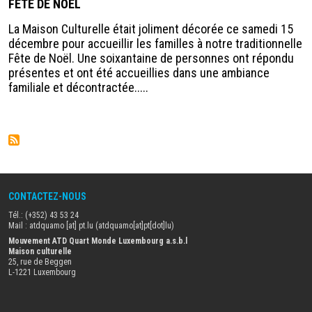
FÊTE DE NOEL
La Maison Culturelle était joliment décorée ce samedi 15
décembre pour accueillir les familles à notre traditionnelle
Fête de Noël. Une soixantaine de personnes ont répondu
présentes et ont été accueillies dans une ambiance
familiale et décontractée.....
CONTACTEZ-NOUS
Tél.: (+352) 43 53 24
Mail :
atdquamo
[at]
pt
.
lu
(atdquamo[at]pt[dot]lu)
Mouvement ATD Quart Monde Luxembourg a.s.b.l
Maison culturelle
25, rue de Beggen
L-1221 Luxembourg